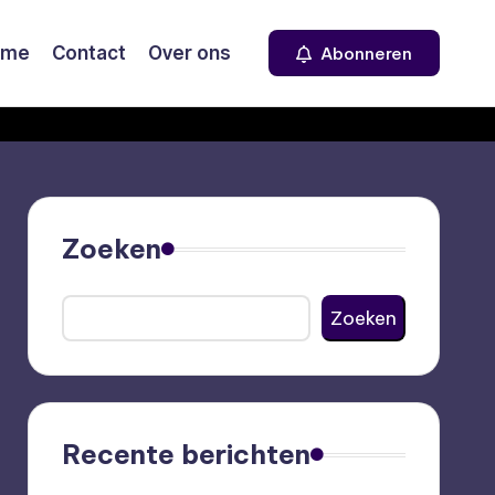
ome
Contact
Over ons
Abonneren
Zoeken
Zoeken
Recente berichten