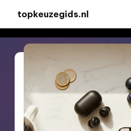
topkeuzegids.nl
Ga
naar
de
inhoud