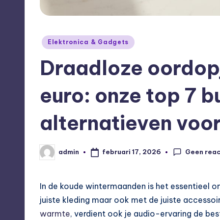
Geplaatst
Elektronica & Gadgets
in
Draadloze oordop
euro: onze top 7 b
alternatieven voo
Geen reac
februari 17, 2026
admin
Geplaatst
door
In de koude wintermaanden is het essentieel o
juiste kleding maar ook met de juiste accessoir
warmte
, verdient ook je audio-ervaring de bes