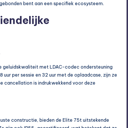
t gebonden bent aan een specifiek ecosysteem.
iendelijke
o
le geluidskwaliteit met LDAC-codec ondersteuning
 8 uur per sessie en 32 uur met de oplaadcase, zijn ze
se cancellation is indrukwekkend voor deze
te constructie, bieden de Elite 75t uitstekende
. Ze zijn ook IP55-gecertificeerd, wat betekent dat ze