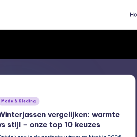
H
Geplaatst
Mode & Kleding
n
Winterjassen vergelijken: warmte
vs stijl – onze top 10 keuzes
Ontdek hoe je de perfecte winterjas kiest in 2026