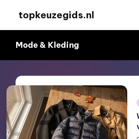
topkeuzegids.nl
Ga
naar
de
Mode & Kleding
inhoud
i