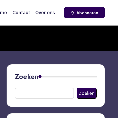
ome
Contact
Over ons
Abonneren
Zoeken
Zoeken