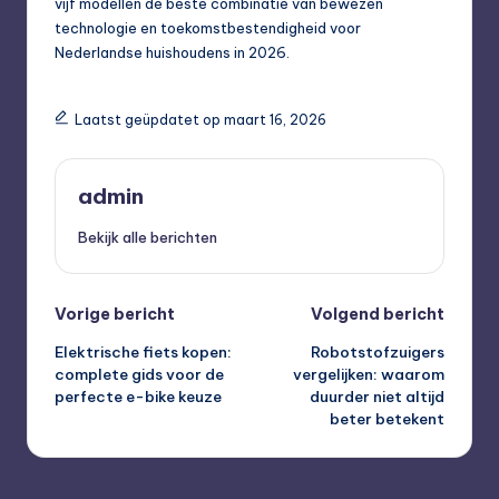
vijf modellen de beste combinatie van bewezen
technologie en toekomstbestendigheid voor
Nederlandse huishoudens in 2026.
Laatst geüpdatet op maart 16, 2026
admin
Bekijk alle berichten
Bericht
Vorige bericht
Volgend bericht
Elektrische fiets kopen:
Robotstofzuigers
navigatie
complete gids voor de
vergelijken: waarom
perfecte e-bike keuze
duurder niet altijd
beter betekent