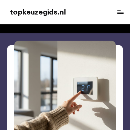
topkeuzegids.nl
Ga
naar
de
inhoud