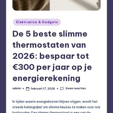
Geplaatst
Elektronica & Gadgets
in
De 5 beste slimme
thermostaten van
2026: bespaar tot
€300 per jaar op je
energierekening
Geen reacties
admin
februari 17, 2026
Geplaatst
door
In tijden waarin energiekosten blijven stijgen, wordt het
steeds belangrijker om slimme keuzes te maken voor ons
huishouden. Een slimme thermostaat is een van de